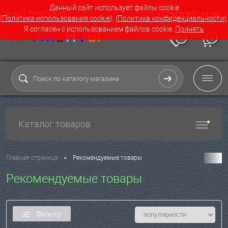
Данный сайт использует файлы cookie
Вход
Регистрация
+7 (903) 927-91-46
(
Политика использования cookie
). (
Политика конфиденциальности
).
Я согласен с использованием файлов cookie.
Принять
0
0
Каталог товаров
•
Главная страница
Рекомендуемые товары
Рекомендуемые товары
Фильтр