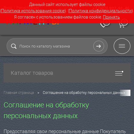
Данный сайт использует файлы cookie
Вход
Регистрация
+7 (903) 927-91-46
(
Политика использования cookie
). (
Политика конфиденциальности
).
Я согласен с использованием файлов cookie.
Принять
0
0
Каталог товаров
•
Главная страница
Соглашение на обработку персональных данных
Соглашение на обработку
персональных данных
Предоставляя свои персональные данные Покупатель