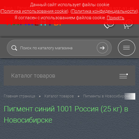
Данный сайт использует файлы cookie
Вход
Регистрация
+7 (903) 927-91-46
(
Политика использования cookie
). (
Политика конфиденциальности
).
Я согласен с использованием файлов cookie.
Принять
0
0
Каталог товаров
•
•
•
Главная страница
Каталог товаров
Пигменты в Новосибирске
Пигмент синий 1001 Россия (25 кг) в
Новосибирске