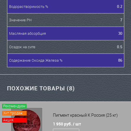
0.2
Водорастворимость %
7
Значение PH
30
Масляная абсорбция
0.5
Осадок на сите
86
Содержание Оксида Железа %
ПОХОЖИЕ ТОВАРЫ (8)
Рекомендуем
Хит продаж
Пигмент красный К Россия (25 кг)
Акция
1 950 руб.
/ шт