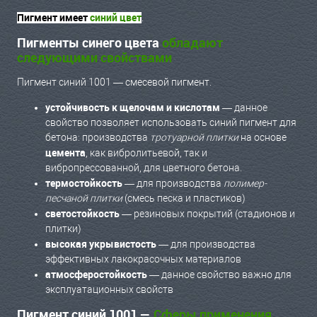
Пигмент имеет
синий цвет
.
Пигменты синего цвета
обладают
следующими свойствами
Пигмент синий 1001 — смесевой пигмент.
устойчивость к щелочам и кислотам
— данное
свойство позволяет использовать синий пигмент для
бетона: производства
тротуарной плитки
на основе
цемента
, как вибролитьевой, так и
вибропрессованной, для цветного бетона.
термостойкость
— для производства
полимер-
песчаной плитки
(смесь песка и пластиков)
светостойкость
— резиновых покрытий (стадионов и
плитки)
высокая укрывистость
— для производства
эффективных лакокрасочных материалов
атмосферостойкость
— данное свойство важно для
эксплуатационных свойств
Пигмент синий 1001 —
Сферы применения