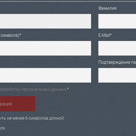
Фамилия
 символа)
*
E-Mail
*
Подтверждение п
обработку персональных данных.
*
ть не менее 6 символов длиной.
ля.