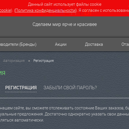
Данный сайт использует файлы cookie
cookie
). (
Политика конфиденциальности
). Я согласен с использован
Сделаем мир ярче и красивее
водители (Бренды)
Акции
Доставка
От
•
Авторизация
Регистрация
ия
РЕГИСТРАЦИЯ
ЗАБЫЛИ СВОЙ ПАРОЛЬ?
нашем сайте, вы сможете отслеживать состояние Ваших заказов, быт
уальные предложения. Достаточно однократно указать свои данные
вляться автоматически.