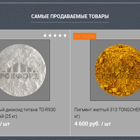
САМЫЕ ПРОДАВАЕМЫЕ ТОВАРЫ
Хит продаж
ый диоксид титана TD-R930
Пигмент желтый 313 TONGCHEM
й (25 кг)
кг)
4 600 руб.
/ шт
/ шт