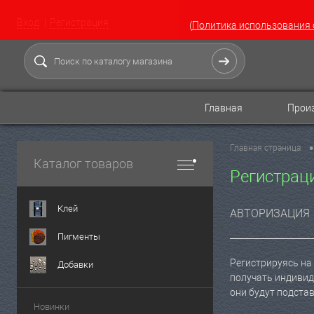
Вход
Регистрация
(
Политика использования 
Главная
Произ
•
Главная страница
Каталог товаров
Регистрац
Клей
АВТОРИЗАЦИЯ
Пигменты
Регистрируясь на 
Добавки
получать индивид
они будут подста
Новинки