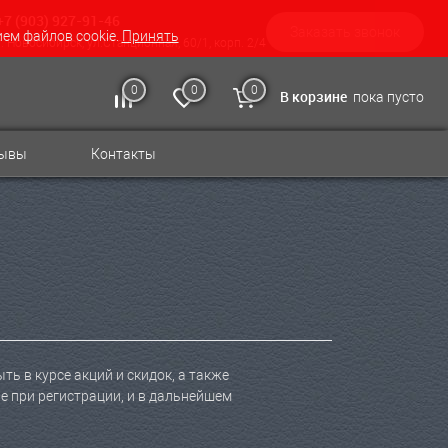
+7 (903) 927-91-46
Заказать звонок
ием файлов cookie.
Принять
г. Новосибирск, ул.Станционная, 60/1, корп. 2/4
0
0
0
В корзине
пока пусто
зывы
Контакты
ь в курсе акций и скидок, а также
 при регистрации, и в дальнейшем