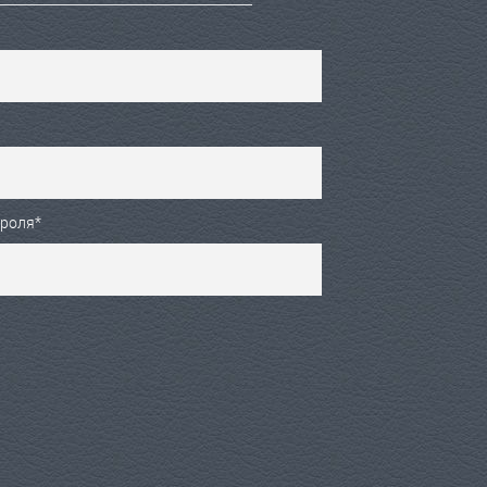
ароля
*