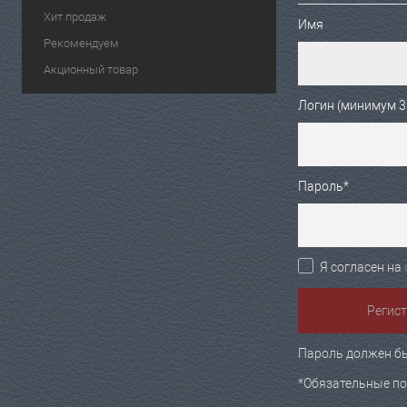
Хит продаж
Имя
Рекомендуем
Акционный товар
Логин (минимум 3
Пароль
*
Я согласен на
Пароль должен бы
*
Обязательные по