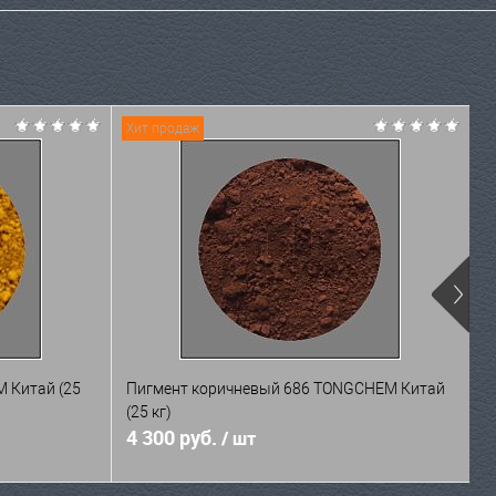
Хит продаж
Х
 Китай (25
Пигмент коричневый 686 TONGCHEM Китай
П
(25 кг)
к
4 300 руб.
4
/ шт